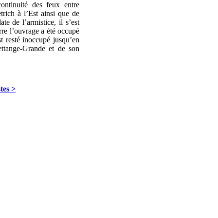
continuité des feux entre
rich à l’Est ainsi que de
te de l’armistice, il s’est
rre l’ouvrage a été occupé
st resté inoccupé jusqu’en
ttange-Grande et de son
tes >