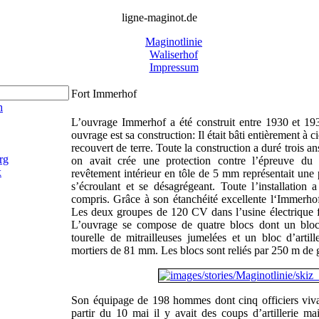
ligne-maginot.de
Maginotlinie
Waliserhof
Impressum
Fort Immerhof
h
L’ouvrage Immerhof a été construit entre 1930 et 1935
ouvrage est sa construction: Il était bâti entièrement à c
recouvert de terre. Toute la construction a duré trois 
rg
on avait crée une protection contre l’épreuve 
x
revêtement intérieur en tôle de 5 mm représentait une 
s’écroulant et se désagrégeant. Toute l’installatio
compris. Grâce à son étanchéité excellente l‘Immerhof
Les deux groupes de 120 CV dans l’usine électrique f
L’ouvrage se compose de quatre blocs dont un bloc
tourelle de mitrailleuses jumelées et un bloc d’artil
mortiers de 81 mm. Les blocs sont reliés par 250 m de 
Son équipage de 198 hommes dont cinq officiers viva
partir du 10 mai il y avait des coups d’artillerie ma