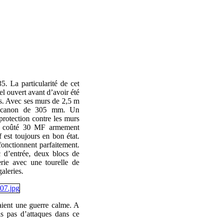
. La particularité de cet
iel ouvert avant d’avoir été
ans. Avec ses murs de 2,5 m
du canon de 305 mm. Un
protection contre les murs
n a coûté 30 MF armement
 est toujours en bon état.
onctionnent parfaitement.
 d’entrée, deux blocs de
lerie avec une tourelle de
galeries.
ient une guerre calme. A
is pas d’attaques dans ce