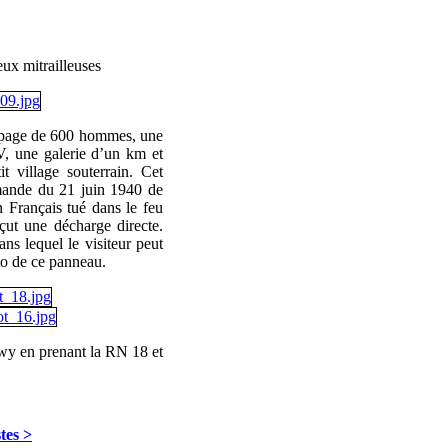
x mitrailleuses
uipage de 600 hommes, une
V, une galerie d’un km et
t village souterrain. Cet
lemande du 21 juin 1940 de
un Français tué dans le feu
eçut une décharge directe.
s lequel le visiteur peut
oto de ce panneau.
wy en prenant la RN 18 et
tes >